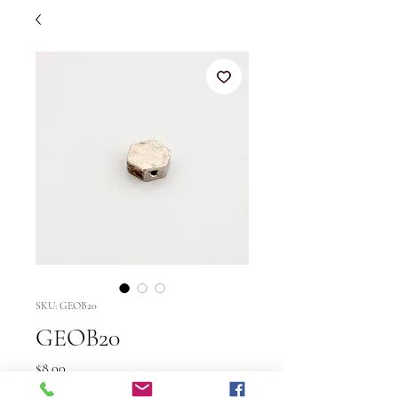
SKU: GEOB20
GEOB20
Price
$8.00