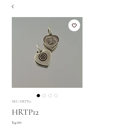
SKU: HRTP12
HRTP12
Price
$4.00