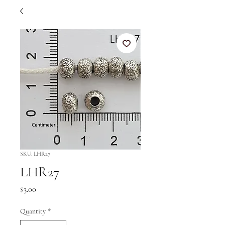
SKU: LHR27
LHR27
Price
$3.00
Quantity
*